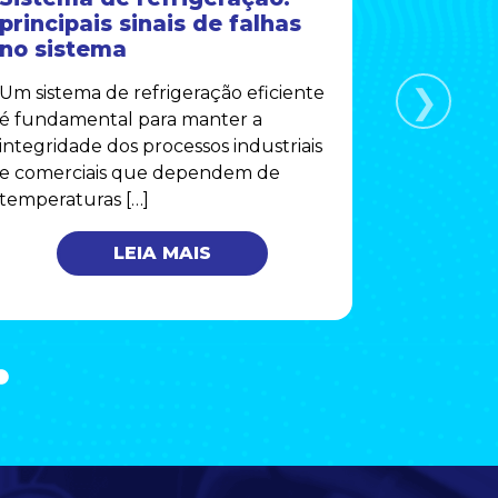
principais sinais de falhas
Comple
no sistema
Funcio
Manute
❯
Um sistema de refrigeração eficiente
Secadores
é fundamental para manter a
componen
integridade dos processos industriais
operações
e comerciais que dependem de
remover 
temperaturas […]
comprimid
LEIA MAIS