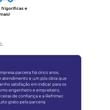
frigoríficas e
mais!
c.
presa parceira há cinco anos,
m atendimento e um pós-obra que
Excel
nho satisfação em indicar para os
Resol
Como engenheiro e empreiteiro,
forma 
eiras de confiança e a Refrimec
ito grato pela parceria.