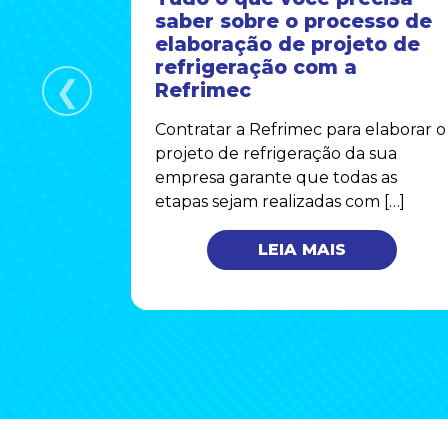
 em
saber sobre o processo de
is
elaboração de projeto de
refrigeração com a
❮
uado do
Refrimec
 para a
Contratar a Refrimec para elaborar o
onforto
projeto de refrigeração da sua
triais.
empresa garante que todas as
etapas sejam realizadas com […]
LEIA MAIS