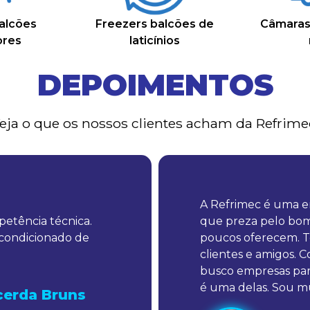
alcões
Freezers balcões de
Câmaras 
ores
laticínios
DEPOIMENTOS
eja o que os nossos clientes acham da Refrime
A Refrimec é uma em
etência técnica.
que preza pelo bo
condicionado de
poucos oferecem. Te
clientes e amigos. 
busco empresas parc
é uma delas. Sou mu
cerda Bruns