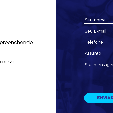
 preenchendo
o nosso
m