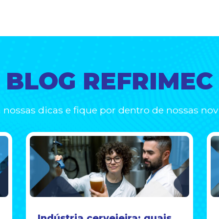
BLOG REFRIMEC
a nossas dicas e fique por dentro de nossas nov
Indústria cervejeira: quais