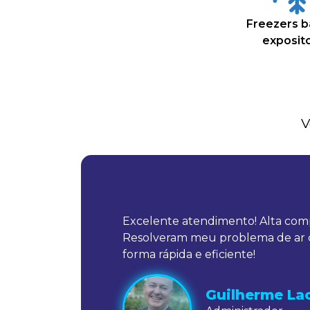
Freezers b
exposit
V
s,
ra que
Excelente atendimento! Alta comp
ara os
Resolveram meu problema de ar 
ro,
forma rápida e eficiente!
rimec
Guilherme La