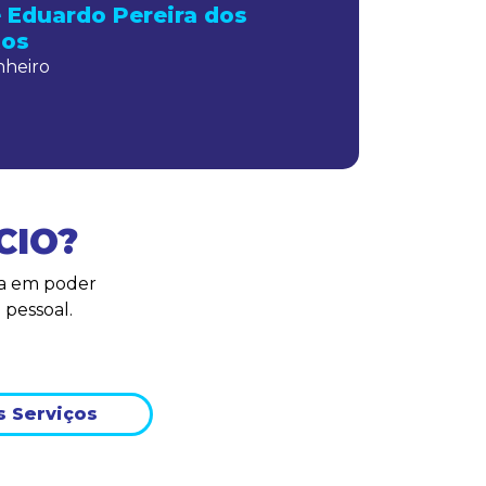
 Eduardo Pereira dos
tos
heiro
CIO?
ta em poder
 pessoal.
s Serviços