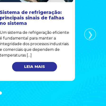
Sistema de refrigeração:
Secador
principais sinais de falhas
Comple
no sistema
Funcio
Manute
❯
Um sistema de refrigeração eficiente
Secadores
é fundamental para manter a
componen
integridade dos processos industriais
operações
e comerciais que dependem de
remover 
temperaturas […]
comprimid
LEIA MAIS