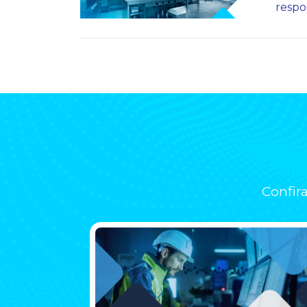
respo
Confir