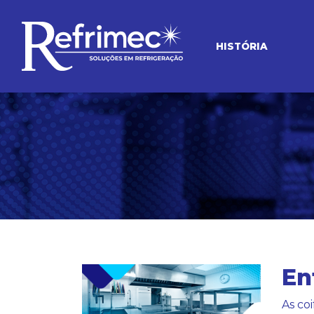
HISTÓRIA
En
As co