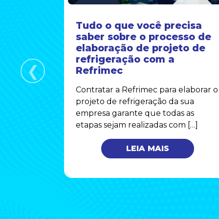
orreto
Tudo o que você precisa
 em
saber sobre o processo de
is
elaboração de projeto de
refrigeração com a
❮
uado do
Refrimec
 para a
Contratar a Refrimec para elaborar o
onforto
projeto de refrigeração da sua
triais.
empresa garante que todas as
etapas sejam realizadas com […]
LEIA MAIS