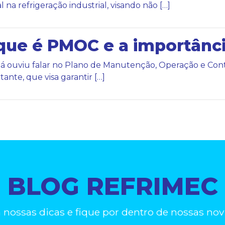
l na refrigeração industrial, visando não […]
que é PMOC e a importânc
já ouviu falar no Plano de Manutenção, Operação e C
tante, que visa garantir […]
BLOG REFRIMEC
a nossas dicas e fique por dentro de nossas nov