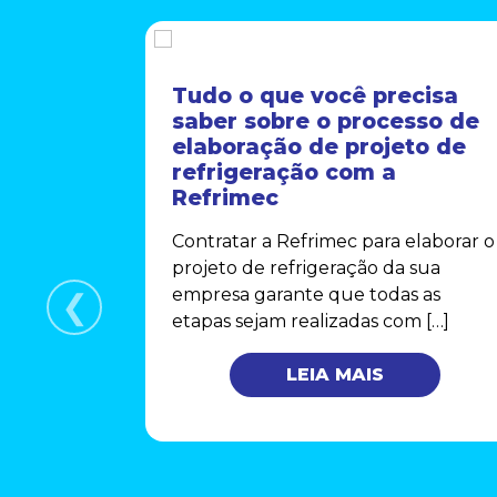
Tudo o que você precisa
saber sobre o processo de
elaboração de projeto de
refrigeração com a
Refrimec
orreto
 em
Contratar a Refrimec para elaborar o
is
projeto de refrigeração da sua
empresa garante que todas as
❮
uado do
etapas sejam realizadas com […]
 para a
onforto
LEIA MAIS
triais.