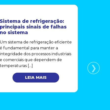
Sistema de refrigeração:
Secador
principais sinais de falhas
Comple
no sistema
Funcio
Manute
Um sistema de refrigeração eficiente
Secadores
é fundamental para manter a
componen
integridade dos processos industriais
operações
e comerciais que dependem de
remover 
temperaturas […]
❯
comprimid
LEIA MAIS