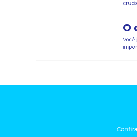
crucia
O 
Você 
impor
Confir