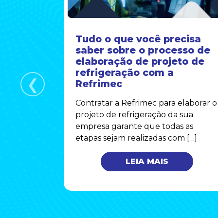
orreto
Tudo o que você precisa
 em
saber sobre o processo de
is
elaboração de projeto de
refrigeração com a
❮
uado do
Refrimec
 para a
Contratar a Refrimec para elaborar o
onforto
projeto de refrigeração da sua
triais.
empresa garante que todas as
etapas sejam realizadas com […]
LEIA MAIS