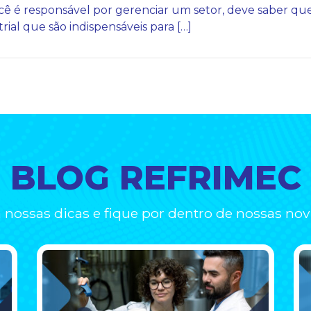
cê é responsável por gerenciar um setor, deve saber q
rial que são indispensáveis para […]
BLOG REFRIMEC
a nossas dicas e fique por dentro de nossas nov