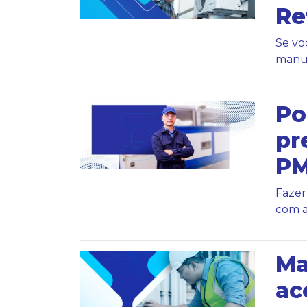
Re
Se vo
manut
Po
pr
P
Fazer
com a
Ma
ac