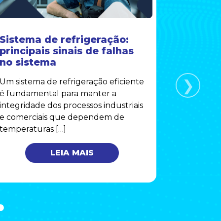
Sistema de refrigeração:
Secador
principais sinais de falhas
Comple
no sistema
Funcio
Manute
❯
Um sistema de refrigeração eficiente
Secadores
é fundamental para manter a
componen
integridade dos processos industriais
operações
e comerciais que dependem de
remover 
temperaturas […]
comprimid
LEIA MAIS