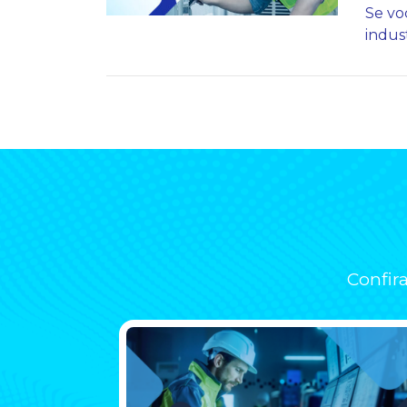
Se vo
indust
Confir